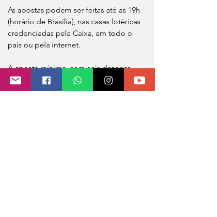
As apostas podem ser feitas até as 19h 
(horário de Brasília), nas casas lotéricas 
credenciadas pela Caixa, em todo o 
país ou pela internet.
A aposta mínima, com seis dezenas 
marcadas, custa R$ 4,50.
Em Tenente Portela sua aposta pode 
ser feita na lotérica Plantão da Sorte.
Fonte: Agência Brasil 
Foto: Marcelo Casal Jr/Agência Brasil 