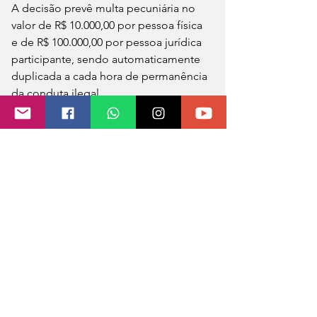
A decisão prevê multa pecuniária no 
valor de R$ 10.000,00 por pessoa física 
e de R$ 100.000,00 por pessoa jurídica 
participante, sendo automaticamente  
duplicada a cada hora de permanência 
da conduta ilegal.
 A PRF notificará os participantes da 
decisão.
A Polícia Rodoviária Federal está 
tomando as medidas necessárias para 
garantir a mobilidade nas rodovias 
federais do Rio Grande do Sul.