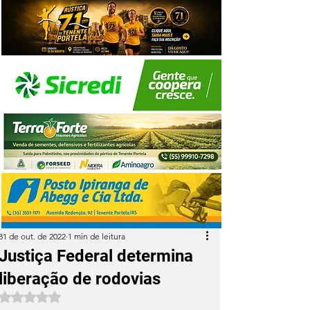
31 de out. de 2022
1 min de leitura
Justiça Federal determina
liberação de rodovias
Avaliado com NaN de 5 estrelas.