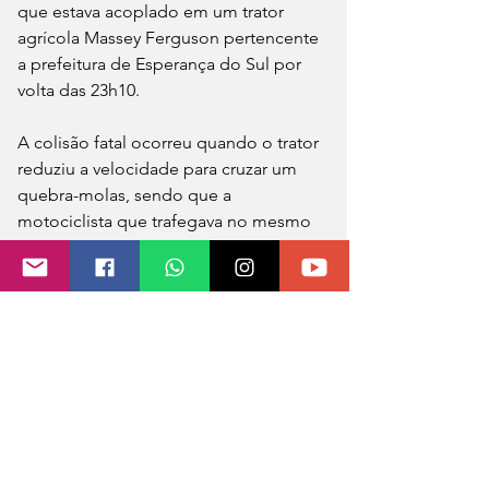
que estava acoplado em um trator 
agrícola Massey Ferguson pertencente 
a prefeitura de Esperança do Sul por 
volta das 23h10.
A colisão fatal ocorreu quando o trator 
reduziu a velocidade para cruzar um 
quebra-molas, sendo que a 
motociclista que trafegava no mesmo 
sentido colidiu no reboque. Lucas 
morreu no local.
A Brigada Militar atendeu a ocorrência. 
O corpo foi encaminhado para 
necropsia que deve ocorrer na manhã 
deste sábado (02), em Três Passos e 
após liberado para os atos fúnebres.
Fonte: MB Notícias