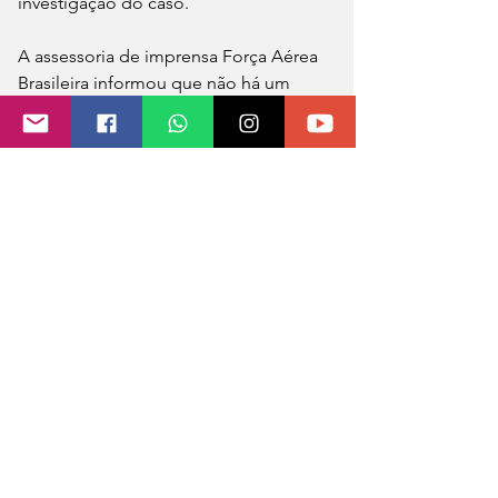
investigação do caso.
A assessoria de imprensa Força Aérea 
Brasileira informou que não há um 
prazo para conclusão da investigação, 
mas afirmou que ele será o menor 
possível, dependendo da 
complexidade da ocorrência e fatores 
contribuintes.
O caso também foi apresentado na 
Central de Polícia Civil de Cedral (SP). 
O corpo de Mateus foi velado e 
sepultado neste domingo (16) no 
cemitério de Cornélio Procópio (PR).
Fonte: G1
Foto: Arquivo pessoal 