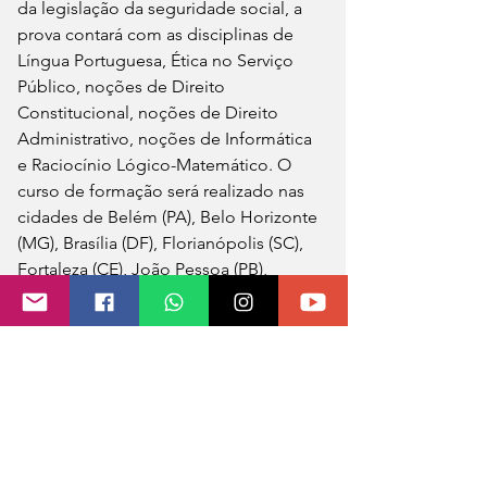
da legislação da seguridade social, a 
prova contará com as disciplinas de 
Língua Portuguesa, Ética no Serviço 
Público, noções de Direito 
Constitucional, noções de Direito 
Administrativo, noções de Informática 
e Raciocínio Lógico-Matemático. O 
curso de formação será realizado nas 
cidades de Belém (PA), Belo Horizonte 
(MG), Brasília (DF), Florianópolis (SC), 
Fortaleza (CE), João Pessoa (PB), 
Manaus (AM), Rio de Janeiro (RJ) e São 
Paulo (SP).
Os candidatos nomeados estarão 
subordinados ao Regime Jurídico 
Único dos Servidores Civis da União, 
das Autarquias e das Fundações 
Públicas Federais (Lei nº 8.112/1990). As 