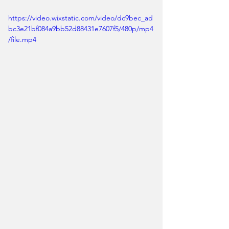
https://video.wixstatic.com/video/dc9bec_ad
bc3e21bf084a9bb52d88431e7607f5/480p/mp4
/file.mp4