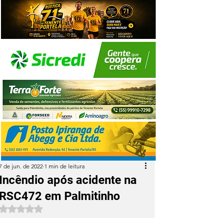
7 de jun. de 2022
1 min de leitura
Incêndio após acidente na
RSC472 em Palmitinho
Avaliado com NaN de 5 estrelas.