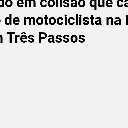
do em colisão que 
 de motociclista na
m Três Passos
de 5 estrelas.