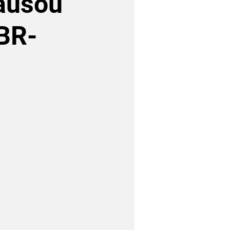
causou
 BR-