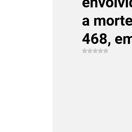
envolvi
a morte
468, e
Avaliado com NaN 