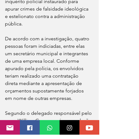
inquérito policial instaurado para 
apurar crimes de falsidade ideológica 
e estelionato contra a administração 
pública.
De acordo com a investigação, quatro 
pessoas foram indiciadas, entre elas 
um secretário municipal e integrantes 
de uma empresa local. Conforme 
apurado pela polícia, os envolvidos 
teriam realizado uma contratação 
direta mediante a apresentação de 
orçamentos supostamente forjados 
em nome de outras empresas.
Segundo o delegado responsável pelo 
caso, William Garcez, após a conclusão 
do inquérito foram reunidos indícios 
suficientes de existência e autoria dos 