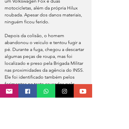
um Volkswagen Fox e duas 
motocicletas, além da própria Hilux 
roubada. Apesar dos danos materiais, 
ninguém ficou ferido.
Depois da colisão, o homem 
abandonou o veículo e tentou fugir a 
pé. Durante a fuga, chegou a descartar 
algumas peças de roupa, mas foi 
localizado e preso pela Brigada Militar 
nas proximidades da agência do INSS. 
Ele foi identificado também pelos 
ferimentos na testa causados pelo 
acidente.
Dentro da caminhonete, os policiais 
encontraram o simulacro de arma de 
fogo utilizado no assalto. Após ser 
reconhecido pela vítima, o suspeito foi 