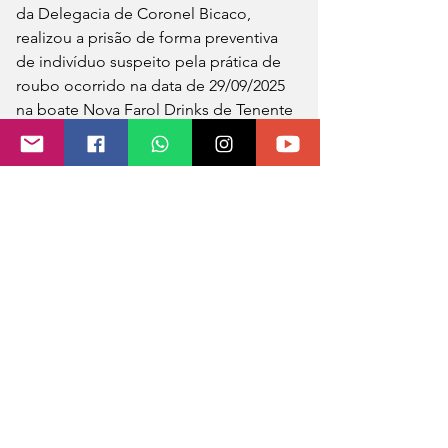
da Delegacia de Coronel Bicaco, 
realizou a prisão de forma preventiva 
de indivíduo suspeito pela prática de 
roubo ocorrido na data de 29/09/2025 
na boate Nova Farol Drinks de Tenente 
Portela.
Após os trâmites legais, o preso foi 
encaminhado ao presídio de Três 
Passos, onde permanece a disposição 
da justiça.
0.0 / 5 (0)
Comentários