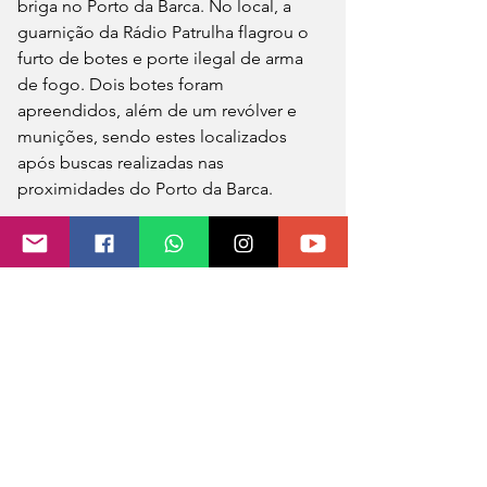
briga no Porto da Barca. No local, a 
guarnição da Rádio Patrulha flagrou o 
furto de botes e porte ilegal de arma 
de fogo. Dois botes foram 
apreendidos, além de um revólver e 
munições, sendo estes localizados 
após buscas realizadas nas 
proximidades do Porto da Barca.
Um homem foi preso e conduzido a 
Delegacia de São Miguel do Oeste. Os 
demais envolvidos também foram 
conduzidos para prestarem 
depoimento.
Fonte: Rede Peperi
Foto: Polícia Militar/Divulgação 