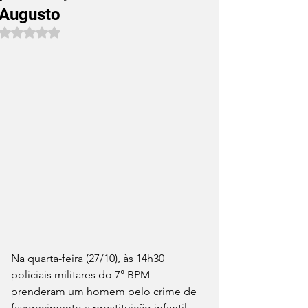
Augusto
Avaliado com NaN de 5 estrelas.
Na quarta-feira (27/10), às 14h30 
policiais militares do 7° BPM 
prenderam um homem pelo crime de 
favorecimento a prostituição infantil 