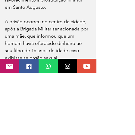
em Santo Augusto. 
A prisão ocorreu no centro da cidade, 
após a Brigada Militar ser acionada por 
uma mãe, que informou que um 
homem havia oferecido dinheiro ao 
seu filho de 16 anos de idade caso 
exibisse se órgão sexual. 
O jovem filmou o homem fazendo a 
oferta e enviou o vídeo para sua mãe, 
que acionou a Brigada Militar. Através 
da filmagem foi possível identificar o 
suspeito, que foi preso e encaminhado 
ao Presídio Estadual de Três Passos.
Brigada Militar 