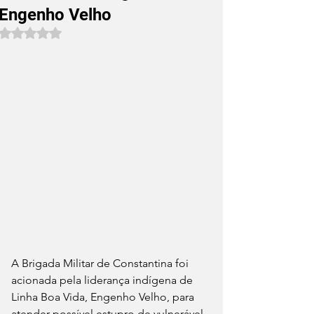
Engenho Velho
Avaliado com NaN de 5 estrelas.
A Brigada Militar de Constantina foi 
acionada pela liderança indígena de 
Linha Boa Vida, Engenho Velho, para 
atender possível estupro de vulnerável 