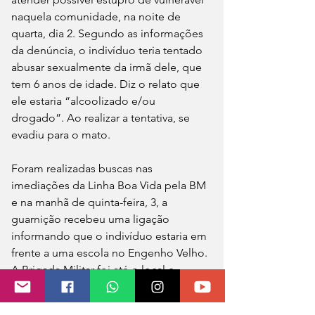
naquela comunidade, na noite de 
quarta, dia 2. Segundo as informações 
da denúncia, o indivíduo teria tentado 
abusar sexualmente da irmã dele, que 
tem 6 anos de idade. Diz o relato que 
ele estaria “alcoolizado e/ou 
drogado”. Ao realizar a tentativa, se 
evadiu para o mato.
Foram realizadas buscas nas 
imediações da Linha Boa Vida pela BM 
e na manhã de quinta-feira, 3, a 
guarnição recebeu uma ligação 
informando que o indivíduo estaria em 
frente a uma escola no Engenho Velho. 
A Brigada Militar foi até o local e 
constatou a presença do elemento, 
que afirmou estar aguardando a polícia 