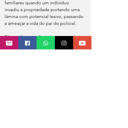
familiares quando um indivíduo 
invadiu a propriedade portando uma 
lâmina com potencial lesivo, passando 
a ameaçar a vida do pai do policial.
Diante da agressão iminente e após 
ordem de parada não acatada, o 
policial militar efetuou disparos de 
arma de fogo com a finalidade de 
cessar a injusta agressão. O Serviço de 
Atendimento Móvel de Urgência 
(SAMU) foi acionado e constatou o 
óbito do agressor no local.
Não havia qualquer vínculo ou 
desentendimento prévio entre o 
policial, seus familiares e o indivíduo 
envolvido. O veículo utilizado pelo 
invasor foi localizado abandonado nas 