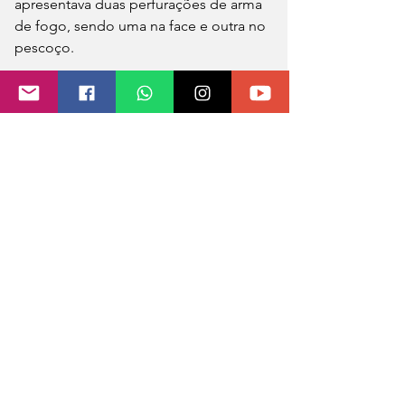
apresentava duas perfurações de arma 
de fogo, sendo uma na face e outra no 
pescoço.
A equipe do SAMU estava no local e 
constatou o óbito.
O fato será investigado pelas 
autoridades competentes.
Fonte: MB Notícias
0.0 / 5 (0)
Comentários