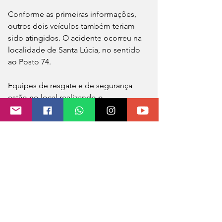
Conforme as primeiras informações, 
outros dois veículos também teriam 
sido atingidos. O acidente ocorreu na 
localidade de Santa Lúcia, no sentido 
ao Posto 74.
Equipes de resgate e de segurança 
estão no local realizando o 
atendimento da ocorrência. Até o 
momento, não há informações 
confirmadas sobre feridos ou vítimas. 
A qualquer momento, novas 
atualizações poderão ser divulgadas.
Fonte: Paulo Marques Notícias
Foto: Reprodução Redes Sociais 