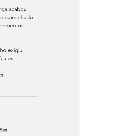
rga acabou 
e encaminhado 
ferimentos 
ho exigiu 
culos.
s 
ções