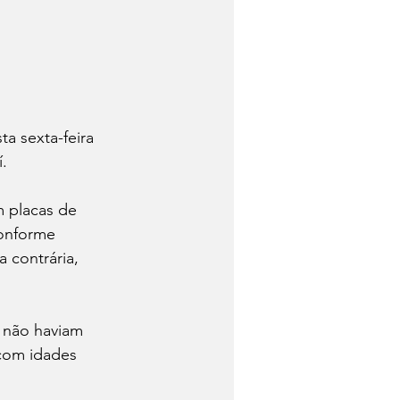
a sexta-feira 
.
m placas de 
Conforme 
 contrária, 
 não haviam 
com idades 