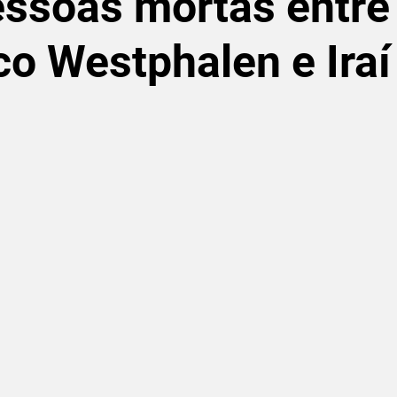
essoas mortas entre
co Westphalen e Iraí
de 5 estrelas.