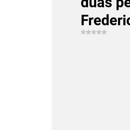
duas p
Frederi
Avaliado com NaN 