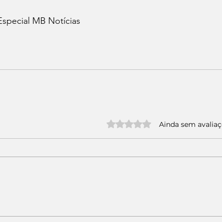
Especial MB Notícias 
Avaliado com 0 de 5 estrelas.
Ainda sem avalia