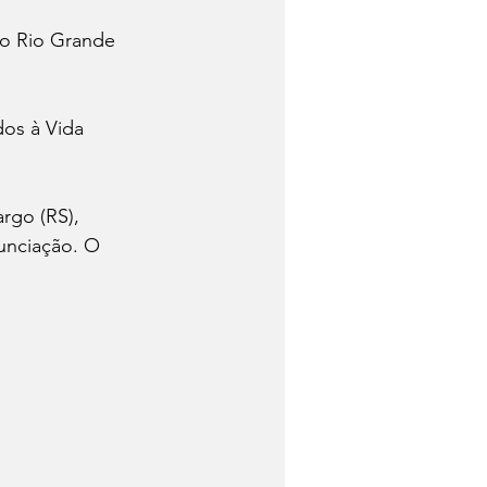
no Rio Grande 
os à Vida 
rgo (RS), 
unciação. O 