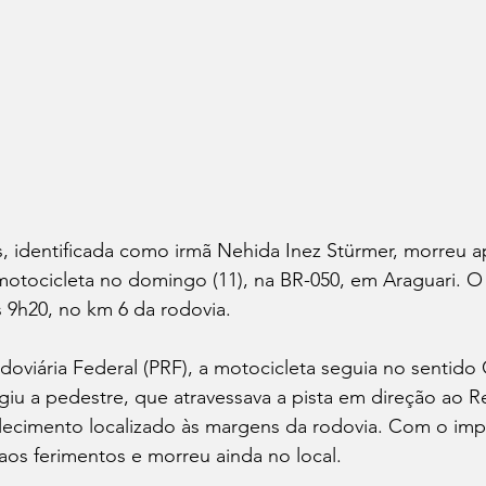
s, identificada como irmã Nehida Inez Stürmer, morreu a
otocicleta no domingo (11), na BR-050, em Araguari. O
s 9h20, no km 6 da rodovia.
oviária Federal (PRF), a motocicleta seguia no sentido 
giu a pedestre, que atravessava a pista em direção ao R
lecimento localizado às margens da rodovia. Com o imp
u aos ferimentos e morreu ainda no local.