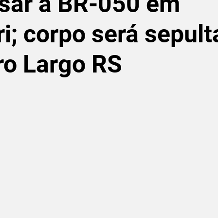
ssar a BR-050 em
i; corpo será sepul
ro Largo RS
de 5 estrelas.