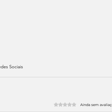
des Sociais 
Avaliado com 0 de 5 estrelas.
Ainda sem avalia