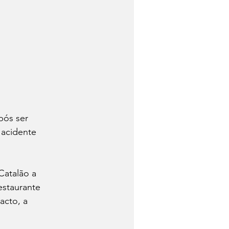
pós ser 
 acidente 
Catalão a 
estaurante 
acto, a 