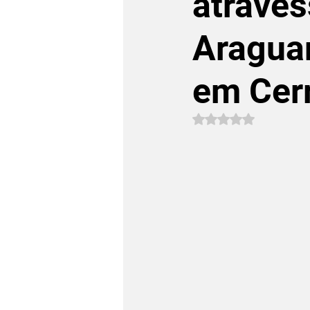
atrave
Araguar
em Cer
Avaliado com NaN 