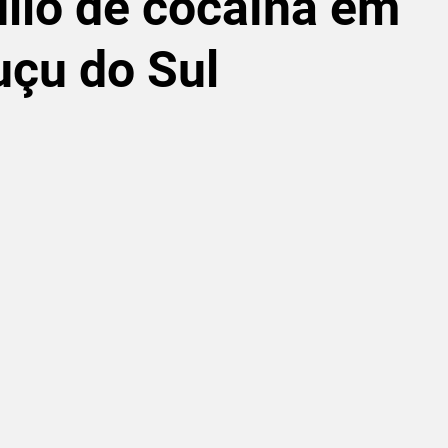
ilo de cocaína em
uçu do Sul
de 5 estrelas.