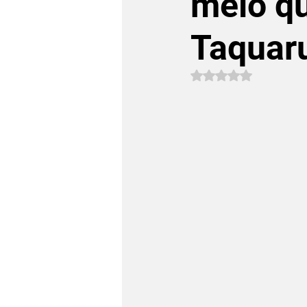
meio qu
Taquar
Avaliado com NaN 