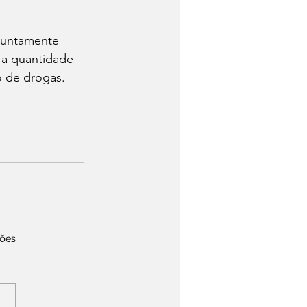
 juntamente 
 a quantidade 
o de drogas.
ções