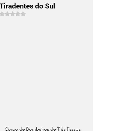
Tiradentes do Sul
Avaliado com NaN de 5 estrelas.
Corpo de Bombeiros de Três Passos 