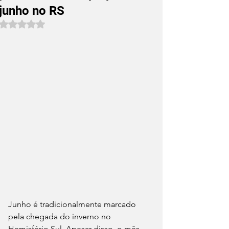
junho no RS
Avaliado com NaN de 5 estrelas.
Junho é tradicionalmente marcado 
pela chegada do inverno no 
Hemisfério Sul. Apesar disso, o mês 