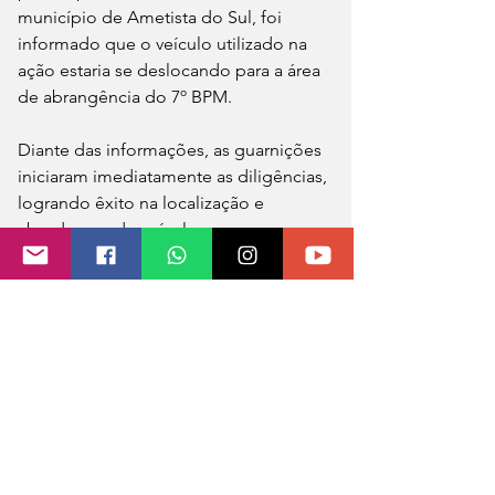
município de Ametista do Sul, foi 
informado que o veículo utilizado na 
ação estaria se deslocando para a área 
de abrangência do 7º BPM.
Diante das informações, as guarnições 
iniciaram imediatamente as diligências, 
logrando êxito na localização e 
abordagem do veículo.
Os dois homens foram presos e 
encaminhados à Delegacia de Polícia, 
para os procedimentos legais cabíveis.
A ocorrência foi atendida por policiais 
militares do 7º BPM
✍️ Comunicação Social 7º BPM