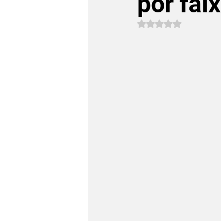
por fai
Avaliado com NaN 