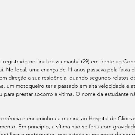
 registrado no final dessa manhã (29) em frente ao Co
juí. No local, uma criança de 11 anos passava pela faixa 
ir em direção a sua residência, quando segundo relatos d
, um motoqueiro teria passado em alta velocidade e at
u para prestar socorro à vítima. O nome da estudante nã
rrência e encaminhou a menina ao Hospital de Clínicas-
mento. Em princípio, a vítima não se feriu com gravidad
dentificar o motoqueiro, que estaria numa moto de cor p