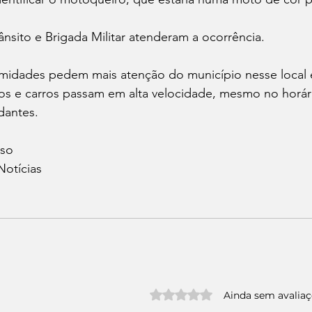
nsito e Brigada Militar atenderam a ocorrência.
midades pedem mais atenção do município nesse local e
os e carros passam em alta velocidade, mesmo no horár
dantes.
sso
otícias 
Avaliado com 0 de 5 estrelas.
Ainda sem avalia