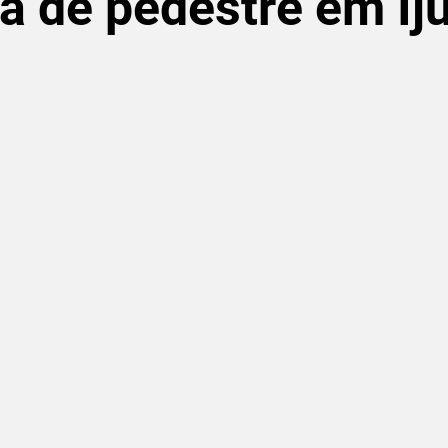
xa de pedestre em Iju
de 5 estrelas.