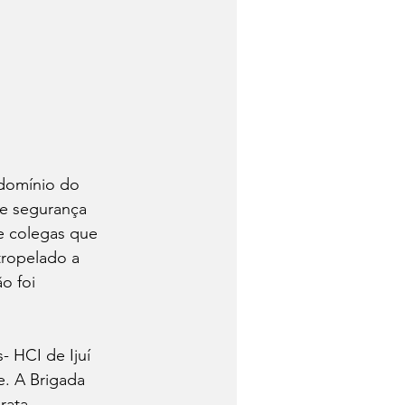
ndomínio do 
de segurança 
e colegas que 
ropelado a 
o foi 
 HCI de Ijuí 
e. A Brigada 
rata. 