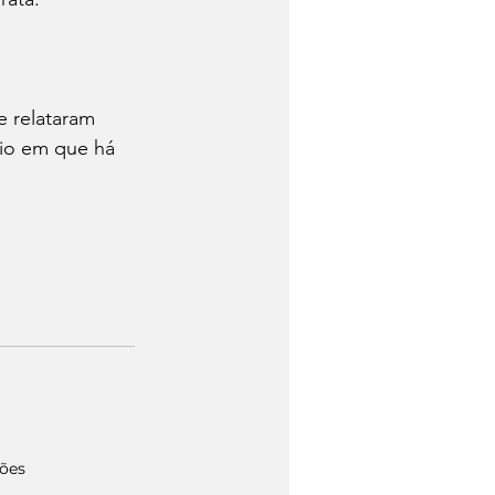
 relataram 
io em que há 
ções