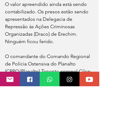
O valor apreendido ainda está sendo 
contabilizado. Os presos estão sendo 
apresentados na Delegacia de 
Repressão às Ações Criminosas 
Organizadas (Draco) de Erechim. 
Ninguém ficou ferido.
O comandante do Comando Regional 
de Polícia Ostensiva do Planalto 
(CRPO/Planalto),Tenente-coronel Cilon 
Freitas da Silva, avalia como positiva a 
ação da Brigada Militar que resultou 
em poucas horas na prisão dos 
suspeitos.
— O trabalho integrado com a Polícia 
Civil e as tropas especializadas da 
Brigada Militar, com uma atuação 
rápida resultou na prisão dos suspeitos 