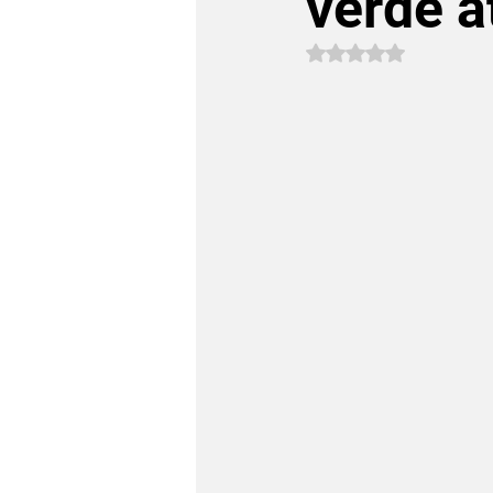
verde a
Avaliado com NaN 