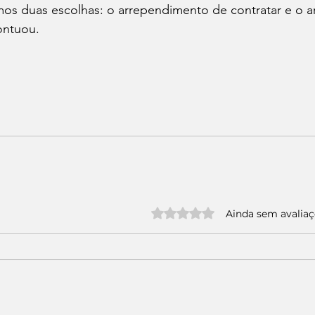
mos duas escolhas: o arrependimento de contratar e o 
ontuou.
 
Avaliado com 0 de 5 estrelas.
Ainda sem avalia