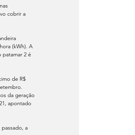
nas 
vo cobrir a 
andeira 
hora (kWh). A 
o patamar 2 é 
scimo de R$ 
setembro. 
tos da geração 
21, apontado 
 passado, a 