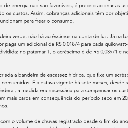
 de energia não são favoráveis, é preciso acionar as usi
do os custos. Assim, cobranças adicionais têm por objeti
funcionam para frear o consumo.
eira verde, não há acréscimos na conta de luz. Já na b
r paga um adicional de R$ 0,01874 para cada quilowatt-
dividida: no patamar 1, o acréscimo é de R$ 0,03971 e n
criada a bandeira de escassez hídrica, que fixa um acré
 consumidos. Ela estava vigente há sete meses, desde 
deral, a medida era necessária para compensar os cus
aram mais caros em consequência do período seco em 20
nos.
 com o volume de chuvas registrado desde o fim do ano