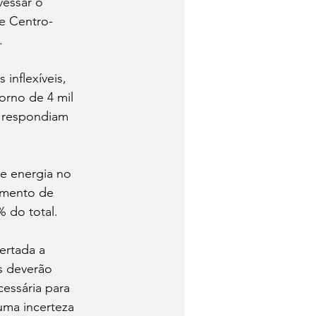
vessar o 
e Centro-
.
inflexíveis, 
rno de 4 mil 
s respondiam 
e energia no 
imento de 
 do total.
ertada a 
s deverão 
essária para 
ma incerteza 