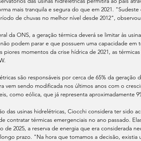
ervatórios das usinas hidrelétricas permitirá ao país atra
orma mais tranquila e segura do que em 2021. "Sudeste 
ríodo de chuvas no melhor nível desde 2012", observou
al da ONS, a geração térmica deverá se limitar às usinas 
 não podem parar e que possuem uma capacidade em to
piores momentos da crise hídrica de 2021, as térmica
MW.
létricas são responsáveis por cerca de 65% da geração d
leira vem sendo modificada nos últimos anos com o cresc
eis, como eólica, que já representa aproximadamente 9%
 das usinas hidrelétricas, Ciocchi considera ter sido ac
e contratar térmicas emergenciais no ano passado. Ela
ro de 2025, a reserva de energia que era considerada nec
ongo prazo. "Na hora que tomamos a decisão, existia u