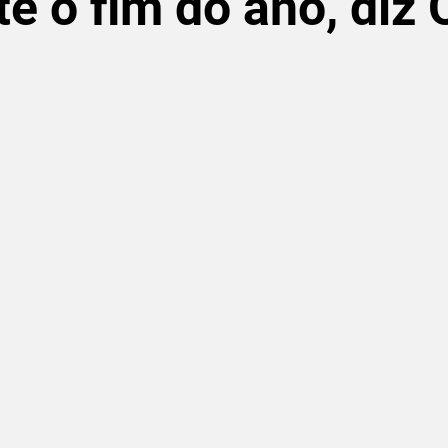
té o fim do ano, diz
de 5 estrelas.