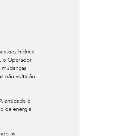
cassez hídrica 
l, o Operador 
as mudanças 
as não voltarão 
 A entidade é 
o de energia 
ndo as 