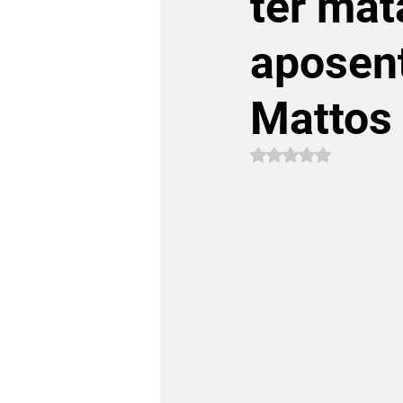
ter mata
aposent
Mattos
Avaliado com NaN 