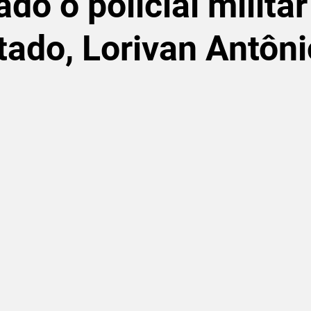
do o policial militar
ado, Lorivan Antôni
de 5 estrelas.