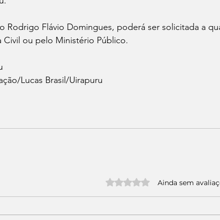
u.
do Rodrigo Flávio Domingues, poderá ser solicitada a qu
Civil ou pelo Ministério Público.
u 
ação/Lucas Brasil/Uirapuru
Avaliado com 0 de 5 estrelas.
Ainda sem avalia