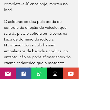
completava 40 anos hoje, morreu no 
local.
O acidente se deu pela perda do 
controle da direção do veículo, que 
saiu da pista e colidiu em árvores na 
faixa de domínio da rodovia.
No interior do veículo haviam 
embalagens de bebida alcoólica, no 
entanto, não se pode afirmar antes do 
exame cadavérico que o motorista 
estava sob efeito de álcool.
Além da PRF, a Brigada Militar e Corpo 
de Bombeiros Militar, participaram do 
atendimento.
As causas do acidente ainda estão 
sendo investigadas.