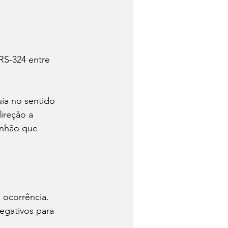
RS-324 entre 
ia no sentido 
ireção a 
inhão que 
 ocorrência. 
egativos para 