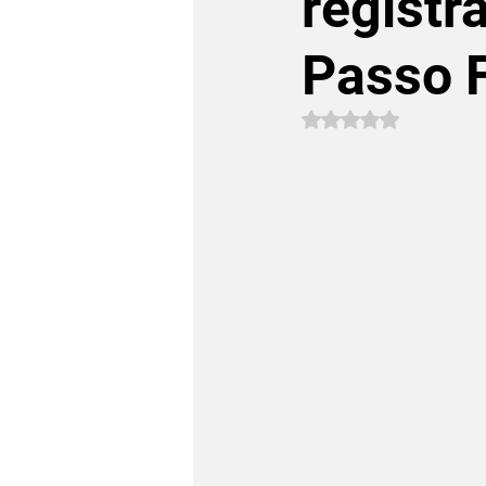
registr
Passo 
Avaliado com NaN 