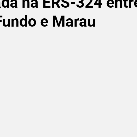
ada na ERS-324 entr
Fundo e Marau
de 5 estrelas.