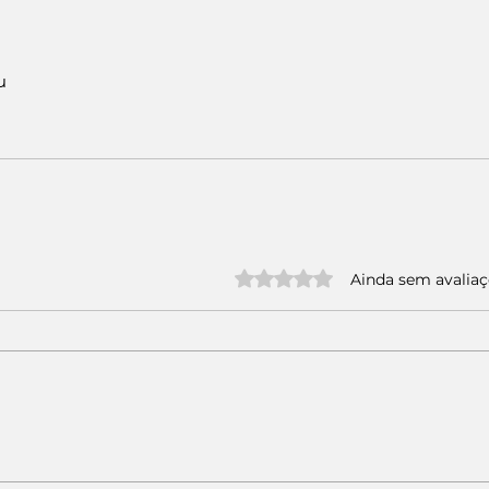
u
Avaliado com 0 de 5 estrelas.
Ainda sem avalia