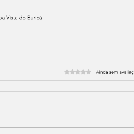
oa Vista do Buricá 
Avaliado com 0 de 5 estrelas.
Ainda sem avalia