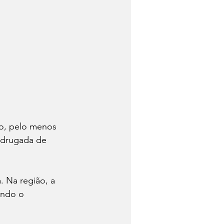
ho, pelo menos 
adrugada de 
 Na região, a 
undo o 