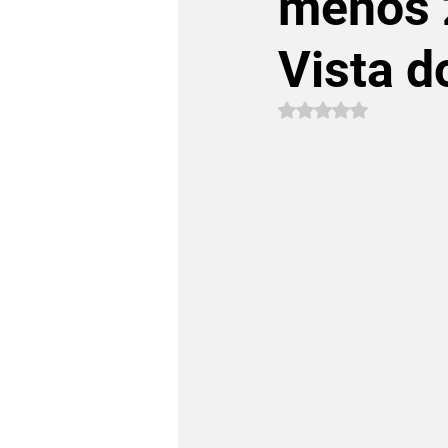
menos 
Vista d
Avaliado com NaN 