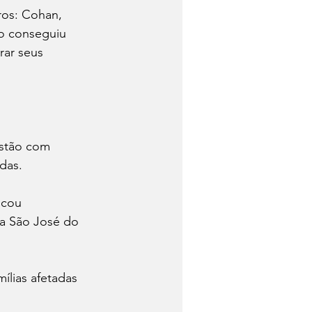
ros: Cohan, 
ão conseguiu 
rar seus 
estão com 
das.
icou 
 a São José do 
mílias afetadas 