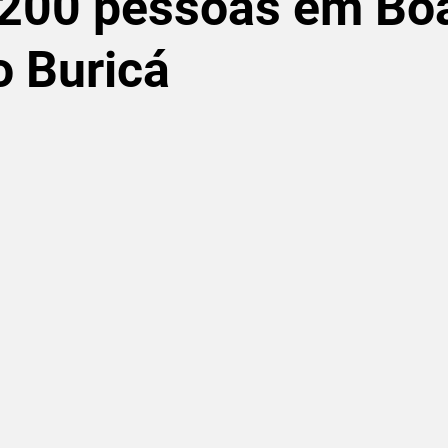
200 pessoas em Bo
o Buricá
de 5 estrelas.