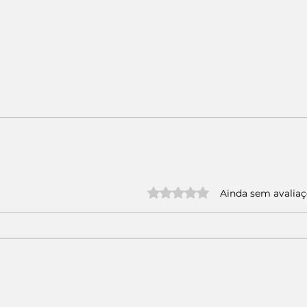
Avaliado com 0 de 5 estrelas.
Ainda sem avalia