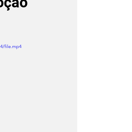
oção
4/file.mp4