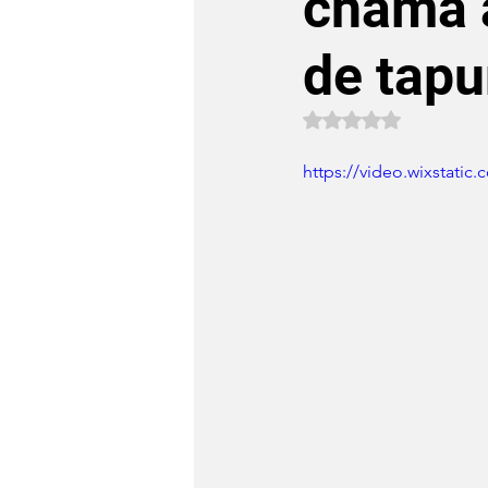
chama 
de tap
Avaliado com NaN 
https://video.wixstati