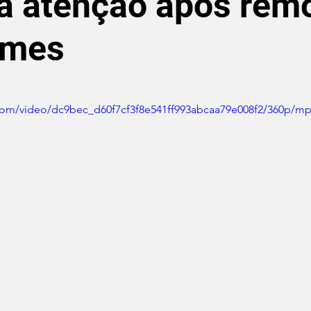
a atenção após rem
umes
de 5 estrelas.
c.com/video/dc9bec_d60f7cf3f8e541ff993abcaa79e008f2/360p/mp