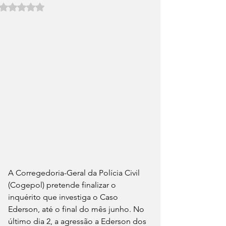
Avaliado com NaN de 5 estrelas.
A Corregedoria-Geral da Polícia Civil 
(Cogepol) pretende finalizar o 
inquérito que investiga o Caso 
Ederson, até o final do mês junho. No 
último dia 2, a agressão a Ederson dos 