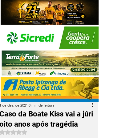
1 de dez. de 2021
3 min de leitura
Caso da Boate Kiss vai a júri
oito anos após tragédia
Avaliado com NaN de 5 estrelas.