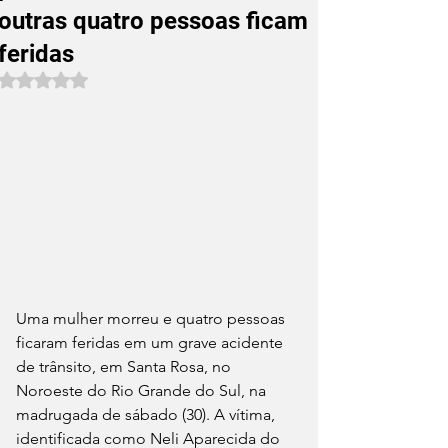
outras quatro pessoas ficam
feridas
Avaliado com NaN de 5 estrelas.
Uma mulher morreu e quatro pessoas 
ficaram feridas em um grave acidente 
de trânsito, em Santa Rosa, no 
Noroeste do Rio Grande do Sul, na 
madrugada de sábado (30). A vítima, 
identificada como Neli Aparecida do 