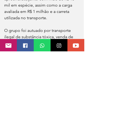
mil em espécie, assim como a carga 
avaliada em R$ 1 milhão e a carreta 
utilizada no transporte.
O grupo foi autuado por transporte 
ilegal de substância tóxica, venda de 
produto impróprio ao consumo e 
associação criminosa. A Derfva deve 
aprofundar as investigações para 
identificar os compradores e a rota de 
distribuição do produto, prática 
considerada crime ambiental e risco à 
saúde pública.