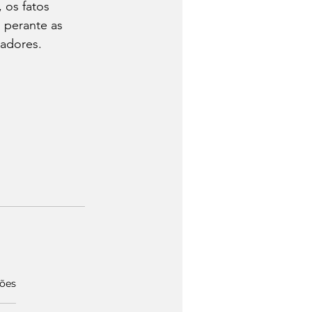
os fatos 
 perante as 
gadores.
ções