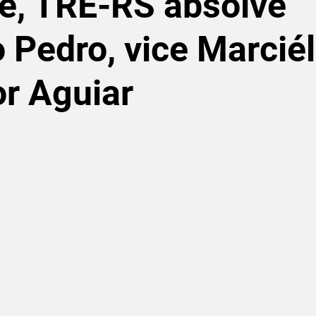
e, TRE-RS absolve
o Pedro, vice Marciél
r Aguiar
de 5 estrelas.