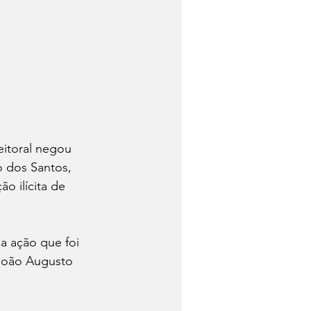
eitoral negou 
 dos Santos, 
o ilícita de 
a ação que foi 
 João Augusto 