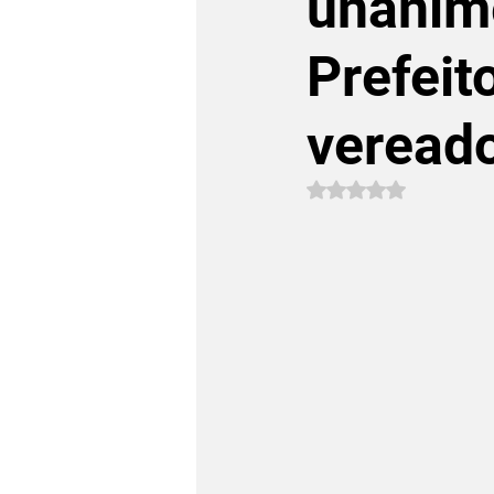
unânim
Prefeit
vereado
Avaliado com NaN 