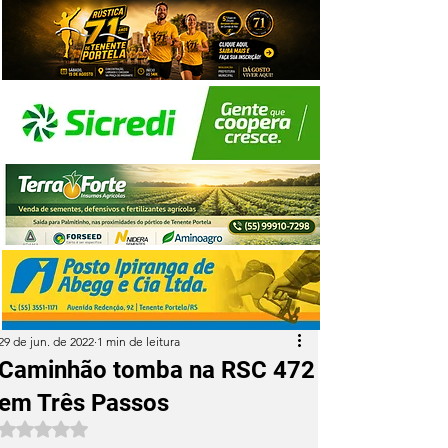
29 de jun. de 2022
1 min de leitura
Caminhão tomba na RSC 472
em Três Passos
Avaliado com NaN de 5 estrelas.