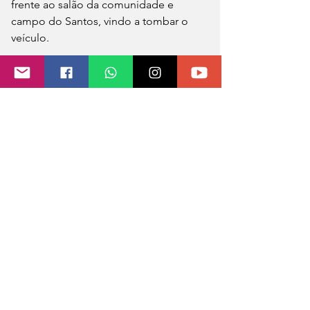
frente ao salão da comunidade e 
campo do Santos, vindo a tombar o 
veículo.
A Brigada Militar atendeu a ocorrência 
e orientou o trânsito.
O condutor do caminhão não se feriu.
Fonte: MB Notícias 
Foto: Bruna Corrêa
0.0 / 5 (0)
Comentários