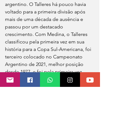
argentino. O Talleres há pouco havia 
voltado para a primeira divisão após 
mais de uma década de ausência e 
passou por um destacado 
crescimento. Com Medina, o Talleres 
classificou pela primeira vez em sua 
história para a Copa Sul-Americana, foi 
terceiro colocado no Campeonato 
Argentino de 2021, melhor posição 
desde 1977, e foi pela primeira vez 
finalista da Copa Argentina, perdendo 
para o Boca Juniors nos pênaltis, 
melhor campanha da história. Também 
assegurou classificação para a terceira 
Libertadores do clube, em 2022.
Além do crescimento nos resultados, o 
Talleres fez três das suas maiores 
vendas na história com as negociações 