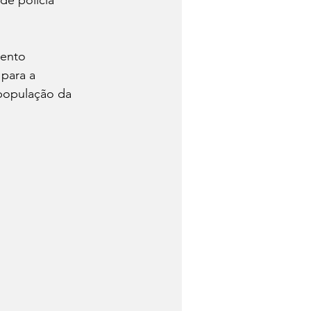
ento 
para a 
população da 