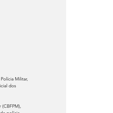
lícia Militar, 
cial dos 
r (CBFPM), 
e polícia 