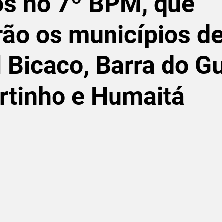
os no 7º BPM, que
rão os municípios d
 Bicaco, Barra do Gu
rtinho e Humaitá
de 5 estrelas.