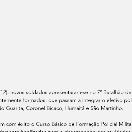
12), novos soldados apresentaram-se no 7º Batalhão de Po
ntemente formados, que passam a integrar o efetivo poli
do Guarita, Coronel Bicaco, Humaitá e São Martinho.
ram com êxito o Curso Básico de Formação Policial Milita
amente habilitados para o desempenho das atividades d