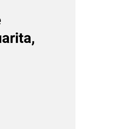
e
arita,