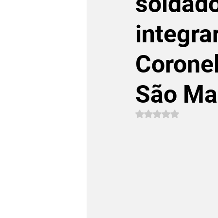
soldad
integra
Coronel
São Ma
Avaliado com NaN 