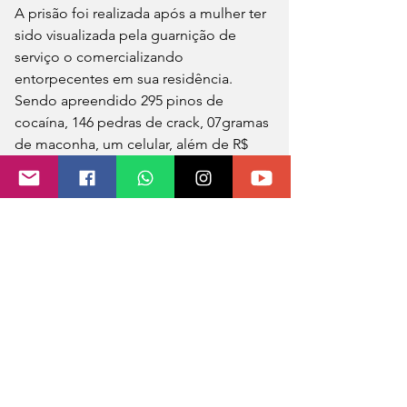
A prisão foi realizada após a mulher ter 
sido visualizada pela guarnição de 
serviço o comercializando 
entorpecentes em sua residência. 
Sendo apreendido 295 pinos de 
cocaína, 146 pedras de crack, 07gramas 
de maconha, um celular, além de R$ 
3.744,00 (três mil setecentos e quarenta 
e quatro reais).
A mulher foi presa em flagrante e o 
material apreendido encaminhado até 
a Delegacia de Polícia.
Brigada Militar 