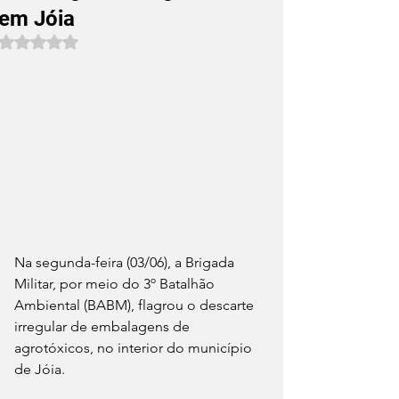
em Jóia
Avaliado com NaN de 5 estrelas.
Na segunda-feira (03/06), a Brigada 
Militar, por meio do 3º Batalhão 
Ambiental (BABM), flagrou o descarte 
irregular de embalagens de 
agrotóxicos, no interior do município 
de Jóia.