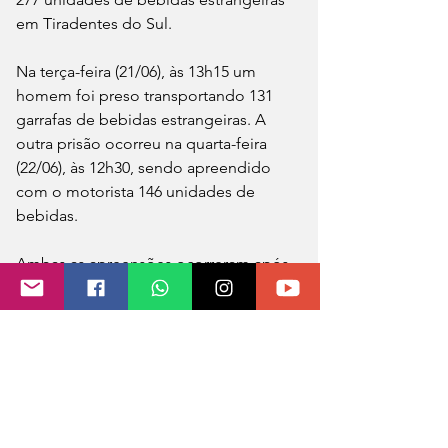
em Tiradentes do Sul.
Na terça-feira (21/06), às 13h15 um 
homem foi preso transportando 131 
garrafas de bebidas estrangeiras. A 
outra prisão ocorreu na quarta-feira 
(22/06), às 12h30, sendo apreendido 
com o motorista 146 unidades de 
bebidas.
Ambas as apreensões ocorreram após 
abordagens de veículos advindos da 
área de fronteira.
Toda mercadoria foi apreendida 
conforme orientação da Receita 
Federal do Brasil, devido sua entrada 
no Brasil ter ocorrido em discordância 