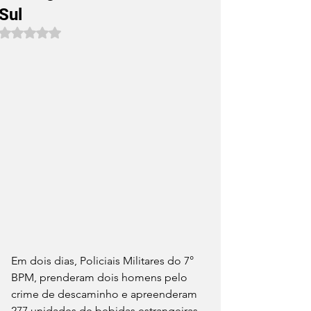
Sul
Avaliado com NaN de 5 estrelas.
Em dois dias, Policiais Militares do 7° 
BPM, prenderam dois homens pelo 
crime de descaminho e apreenderam 
277 unidades de bebidas estrangeiras 