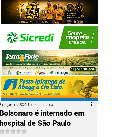
3 de jan. de 2022
1 min de leitura
Bolsonaro é internado em
hospital de São Paulo
Avaliado com NaN de 5 estrelas.