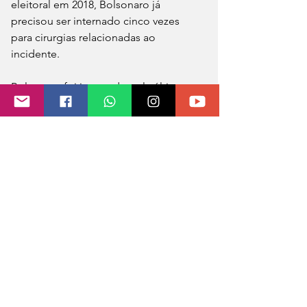
eleitoral em 2018, Bolsonaro já 
precisou ser internado cinco vezes 
para cirurgias relacionadas ao 
incidente.
Bolsonaro foi internado pela última vez 
em 14 de julho de 2020 para tratar um 
quadro de suboclusão intestinal. Ele 
teve alta do Hospital Vila Nova Star, em 
São Paulo (SP), quatro dias depois.
O presidente chegou em São 
Francisco do Sul (SC) na última 
segunda-feira (27) e, desde então, tem 
registrado suas atividades nas redes 
sociais. Bolsonaro compartilhou 
diversos vídeos em praias da região.
Fonte: CNN