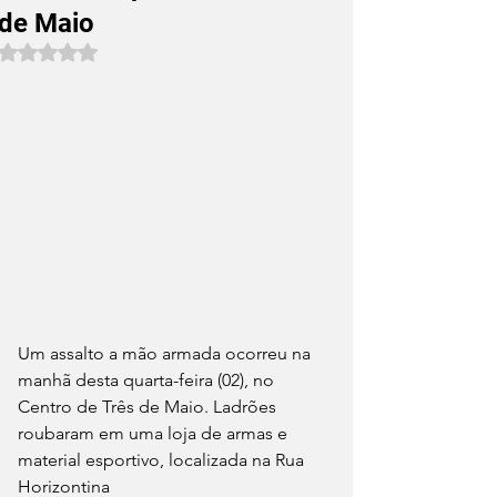
de Maio
Avaliado com NaN de 5 estrelas.
Um assalto a mão armada ocorreu na 
manhã desta quarta-feira (02), no 
Centro de Três de Maio. Ladrões 
roubaram em uma loja de armas e 
material esportivo, localizada na Rua 
Horizontina