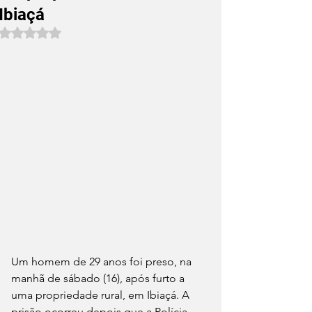
Ibiaçá
Avaliado com NaN de 5 estrelas.
Um homem de 29 anos foi preso, na 
manhã de sábado (16), após furto a 
uma propriedade rural, em Ibiaçá. A 
prisão ocorreu depois que a Polícia 