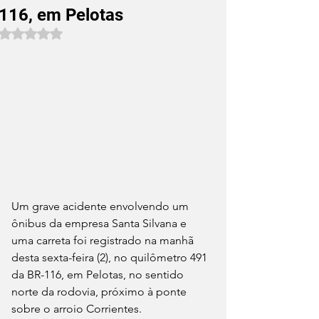
116, em Pelotas
Avaliado com NaN de 5 estrelas.
Um grave acidente envolvendo um 
ônibus da empresa Santa Silvana e 
uma carreta foi registrado na manhã 
desta sexta-feira (2), no quilômetro 491 
da BR-116, em Pelotas, no sentido 
norte da rodovia, próximo à ponte 
sobre o arroio Corrientes.