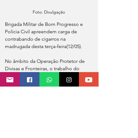
Foto: Divulgação
Brigada Militar de Bom Progresso e 
Polícia Civil apreendem carga de 
contrabando de cigarros na 
madrugada desta terça-feira(12/05).
No âmbito da Operação Protetor de 
Divisas e Fronteiras, o trabalho do 
setor de inteligência, juntamente com 
os policiais militares da Força Tática de 
Três Passos, em ação conjunta com 
agentes da Polícia Civil levou à 
apreensão de 11.500 maços de 
cigarros de origem estrangeira e um 
veículo utilizada no transporte.
✍️ Comunicação Social 7º BPM 