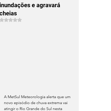
inundações e agravará
cheias
Avaliado com NaN de 5 estrelas.
A MetSul Meteorologia alerta que um 
novo episódio de chuva extrema vai 
atingir o Rio Grande do Sul nesta 