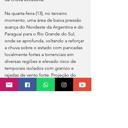
Na quarta-feira (13), no terceiro 
momento, uma área de baixa pressão 
avança do Nordeste da Argentina e do 
Paraguai para o Rio Grande do Sul, 
onde se aprofunda, voltando a reforçar 
a chuva sobre o estado com pancadas 
localmente fortes a torrenciais em 
diversas regiões e elevado risco de 
temporais isolados com granizo e 
rajadas de vento forte. Projeção do 
modelo europeu para quarta de 
manhã indica uma área de baixa 
pressão (não um ciclone extratropical) 
sobre o Rio Grande do Sul com forte 
intensificação da instabilidade e da 
chuva no estado com temporais.