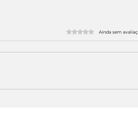
Avaliado com 0 de 5 estrelas.
Ainda sem avalia