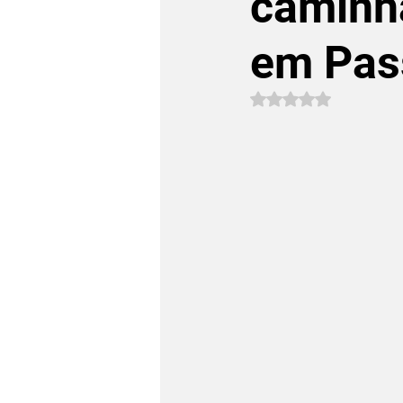
caminh
em Pas
Avaliado com NaN 