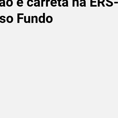
ão e carreta na ERS
so Fundo
de 5 estrelas.