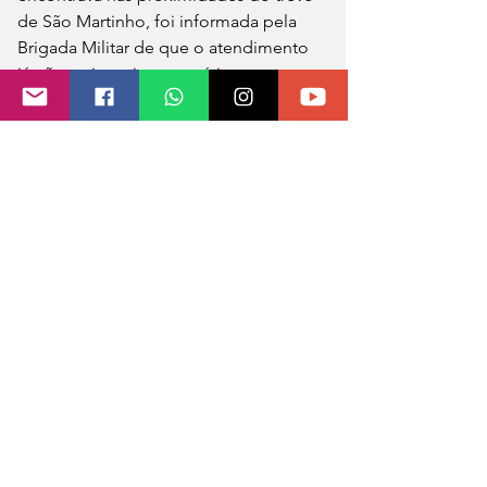
de São Martinho, foi informada pela 
Brigada Militar de que o atendimento 
já não seria mais necessário.
Isso porque uma equipe de saúde do 
município de Coronel Bicaco já havia 
realizado a retirada da vítima do 
veículo e efetuado o encaminhamento 
ao hospital para atendimento médico.
Diante da situação, os bombeiros 
retornaram ao quartel. Não foram 
divulgadas informações atualizadas 
sobre o estado de saúde da vítima.
Fonte/Redação: MB Notícias 
Foto: Reprodução Redes Sociais