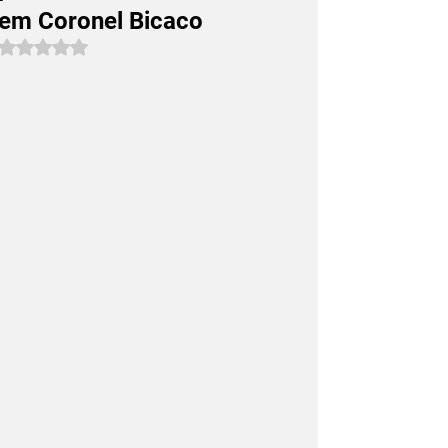
em Coronel Bicaco
Avaliado com NaN de 5 estrelas.